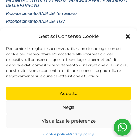
RICONOSCIUTO DALL'AGENZIA NAZIONALE PER LA SICUREZZA
DELLE FERROVIE
Riconoscimento ANSFISA ferroviario
Riconoscimento ANSFISA TGV
Gestisci Consenso Cookie
Per fornire le migliori esperienze, utilizziamo tecnologie come i
POLITICA ED OBIETTIVI
cookie per memorizzare e/o accedere alle informazioni del
dispositivo. Il consenso a queste tecnologie ci permetterà di
SEGUICI SUI CANALI SOCIAL
elaborare dati come il comportamento di navigazione o ID unici su
questo sito. Non acconsentire o ritirare il consenso può influire
negativamente su alcune caratteristiche e funzioni.
Accetta
Nega
Visualizza le preferenze
For.Fer Srl - P.zza G. Winckelmann, 12, 00162 RM - CF/P.IVA
13603551006- T. 06.86217764/72
Cookie policy
Privacy policy