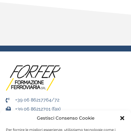
+39 06 86217764/72
+39 06 86212701 (fax)
Gestisci Consenso Cookie
info@forfer.it
Per fornire le migliori esperienze, utilizziamo tecnologie come i
SEDI