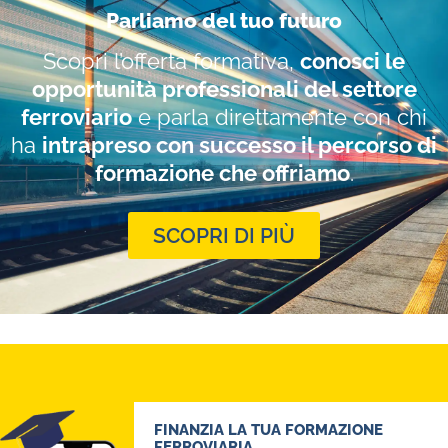
Parliamo del tuo futuro
SCOPRI TUTTE LE DATE
Scopri l’offerta formativa,
conosci le
opportunità professionali del settore
ferroviario
e parla direttamente con chi
ha
intrapreso con successo il percorso di
formazione che offriamo
.
SCOPRI DI PIÙ
FINANZIA LA TUA FORMAZIONE
FERROVIARIA