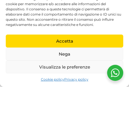
cookie per memorizzare e/o accedere alle informazioni del
P.zza Winckelmann, 12 - 00162 Roma
dispositivo. Il consenso a queste tecnologie ci permetterà di
SEDI SU APPUNTAMENTO
elaborare dati come il comportamento di navigazione o ID unici su
Innoform, Via Vicinale S. Maria del Pianto Torre 5, 80143
questo sito. Non acconsentire o ritirare il consenso può influire
negativamente su alcune caratteristiche e funzioni.
Napoli (NA)
BV President Hotel, Via Alessandro Volta 47/49, 87036
Rende (CS)
Accetta
Meeting Room, Piazza Aldo Moro 14, 70121 Bari (BA)
Nega
CERTIFICAZIONI
Visualizza le preferenze
Cookie policy
Privacy policy
Gestisci consenso
RICONOSCIUTO DALL'AGENZIA NAZIONALE PER LA SICUREZZA
DELLE FERROVIE
Riconoscimento ANSFISA ferroviario
Riconoscimento ANSFISA TGV